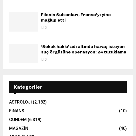
Filenin Sultanları, Fransa’yı yine
mağlup etti
0
‘Sokak hakkı’ adı altında haraç isteyen
suç örgütüne operasyon: 24 tutuklama
0
Kategoriler
ASTROLOJi
(2.182)
FiNANS
(10)
GÜNDEM
(6.319)
MAGAZİN
(40)