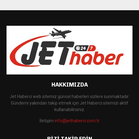
HAKKIMIZDA
Jet Haberci web sitemiz güncel haberleri sizlere sunmaktadır.
Gündemi yakından takip etmek için Jet Haberci sitemizi aktif
kullanabilirsiniz.
İletişim
info@jethaberci.com.tr
BIZI TAKIP EDIN