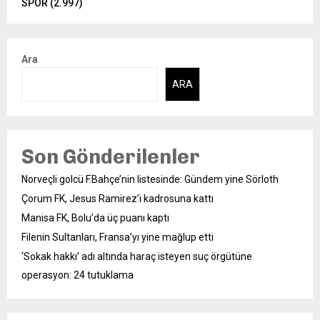
SPOR
(2.997)
Ara
ARA
Son Gönderilenler
Norveçli golcü F.Bahçe’nin listesinde: Gündem yine Sörloth
Çorum FK, Jesus Ramirez’i kadrosuna kattı
Manisa FK, Bolu’da üç puanı kaptı
Filenin Sultanları, Fransa’yı yine mağlup etti
‘Sokak hakkı’ adı altında haraç isteyen suç örgütüne
operasyon: 24 tutuklama