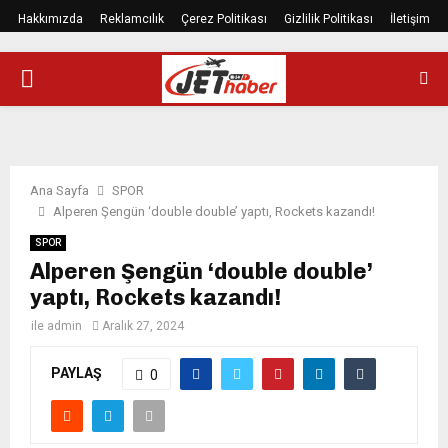
Hakkımızda
Reklamcılık
Çerez Politikası
Gizlilik Politikası
İletişim
PRIMARY
MENU
Ana Sayfa
SPOR
Alperen Şengün ‘double double’ yaptı, Rockets kazandı!
SPOR
Alperen Şengün ‘double double’
yaptı, Rockets kazandı!
ile
admin
Aralık 27, 2024
PAYLAŞ
0