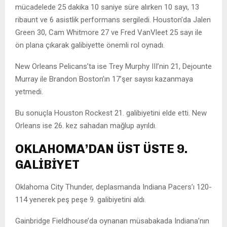
mücadelede 25 dakika 10 saniye süre alırken 10 sayı, 13
ribaunt ve 6 asistlik performans sergiledi. Houston’da Jalen
Green 30, Cam Whitmore 27 ve Fred VanVleet 25 sayı ile
ön plana çıkarak galibiyette önemli rol oynadı.
New Orleans Pelicans’ta ise Trey Murphy III’nin 21, Dejounte
Murray ile Brandon Boston’ın 17’şer sayısı kazanmaya
yetmedi.
Bu sonuçla Houston Rockest 21. galibiyetini elde etti. New
Orleans ise 26. kez sahadan mağlup ayrıldı.
OKLAHOMA’DAN ÜST ÜSTE 9.
GALİBİYET
Oklahoma City Thunder, deplasmanda Indiana Pacers’ı 120-
114 yenerek peş peşe 9. galibiyetini aldı.
Gainbridge Fieldhouse’da oynanan müsabakada Indiana’nın