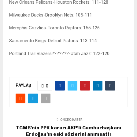
New Orleans Pelicans-Houston Rockets: 111-128
Milwaukee Bucks-Brooklyn Nets: 105-111
Memphis Grizzlies-Toronto Raptors: 155-126
Sacramento Kings-Detroit Pistons: 113-114
Portland Trail Blazers???????-Utah Jazz: 122-120
PAYLAŞ
0
ÖNCEKI HABER
TCMB’nin PPK kararı AKP’li Cumhurbaşkanı
Erdoğan’ın eski sözlerini anımsattı