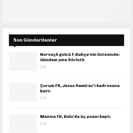
Son Gönderilenler
Norveçli golcü F.Bahçe’nin listesinde:
Gündem yine Sörloth
0
Çorum FK, Jesus Ramirez’i kadrosuna
kattı
0
Manisa FK, Bolu’da üç puanı kaptı
0