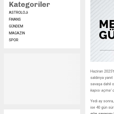
Kategoriler
ASTROLOJi
FiNANS
GÜNDEM
MAGAZİN
SPOR
Haziran 2025’t
saldırıya yanıt
savaşa dahil 
kapısı açma’ d
Yedi ay sonra,
ise 40 gün sür
gün savaşını