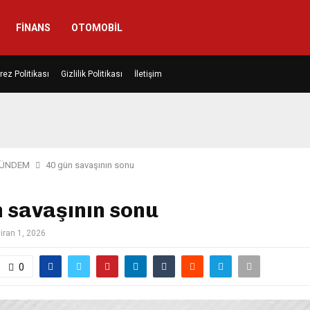
FINANS
OTOMOBIL
rez Politikası
Gizlilik Politikası
İletişim
ÜNDEM
40 gün savaşının sonu
 savaşının sonu
iran 1, 2026
0