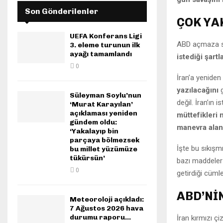
Son Gönderilenler
ÇOK YA
UEFA Konferans Ligi
ABD açmaza 
3. eleme turunun ilk
ayağı tamamlandı
istediği şart
0
İran’a yeniden
yazılacağını
g
Süleyman Soylu’nun
değil. İran’ın
‘Murat Karayılan’
açıklaması yeniden
müttefikleri
gündem oldu:
manevra ala
‘Yakalayıp bin
parçaya bölmezsek
İşte bu sıkışm
bu millet yüzümüze
tükürsün’
bazı maddeler ç
0
getirdiği cüml
ABD’Nİ
Meteoroloji açıkladı:
7 Ağustos 2026 hava
durumu raporu…
İran kırmızı ç