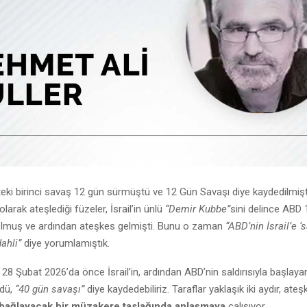
eki birinci savaş 12 gün sürmüştü ve 12 Gün Savaşı diye kaydedilmişti.
 olarak ateşlediği füzeler, İsrail’in ünlü
“Demir Kubbe”
sini delince ABD 
olmuş ve ardından ateşkes gelmişti. Bunu o zaman
“ABD’nin İsrail’e ‘
ahli”
diye yorumlamıştık.
 28 Şubat 2026’da önce İsrail’in, ardından ABD’nin saldırısıyla başlaya
dü,
“40 gün savaşı”
diye kaydedebiliriz. Taraflar yaklaşık iki aydır, ate
 bağlayacak bir müzakere taslağında anlaşmaya
çalışıyor.