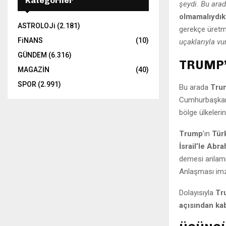
Kategoriler
şeydi. Bu arad
olmamalıydık
ASTROLOJi
(2.181)
gerekçe üretm
FiNANS
(10)
uçaklarıyla vu
GÜNDEM
(6.316)
TRUMP’
MAGAZİN
(40)
SPOR
(2.991)
Bu arada
Trum
Cumhurbaşka
bölge ülkeleri
Trump
’ın
Türk
İsrail’le Ab
demesi anlamın
Anlaşması imzal
Dolayısıyla
Tru
açısından ka