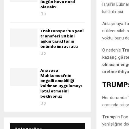
Bugün hava nasıl
İsrail’in Lübna
olacak?
kaldırılması.
0
Anlaşmaya Ta
nükleer silah 
Trabzonspor’un yeni
transferi 30 bini
yoktu, bunu de
aşkın taraftarın
önünde imzayı attı
O nedenle
Tru
0
kazanç göst
olmasını enge
Anayasa
üretme ihtiy
Mahkemesi’nin
engelli emekliliği
TRUMP:
kaldıran uygulamayı
iptal etmesini
bekliyoruz
Her durumda
0
arasında sıkı
Trump
’ın Fox
yanlışlığına de