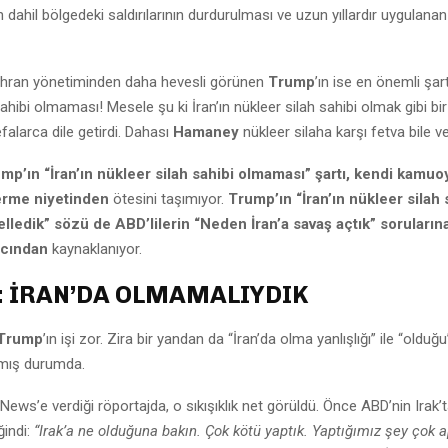
n dahil bölgedeki saldırılarının durdurulması ve uzun yıllardır uygulanan
hran yönetiminden daha hevesli görünen
Trump
’ın ise en önemli şartı
sahibi olmaması! Mesele şu ki İran’ın nükleer silah sahibi olmak gibi b
falarca dile getirdi. Dahası
Hamaney
nükleer silaha karşı fetva bile ve
mp’ın “İran’ın nükleer silah sahibi olmaması” şartı, kendi kamuo
erme niyetinden
ötesini taşımıyor.
Trump’ın “İran’ın nükleer silah 
lledik” sözü de ABD’lilerin “Neden İran’a savaş açtık” sorularına
acından
kaynaklanıyor.
 İRAN’DA OLMAMALIYDIK
Trump
’ın işi zor. Zira bir yandan da “İran’da olma yanlışlığı” ile “olduğ
şmış durumda.
 News’e verdiği röportajda, o sıkışıklık net görüldü. Önce ABD’nin Irak’
ğindi:
“Irak’a ne olduğuna bakın. Çok kötü yaptık. Yaptığımız şey çok a