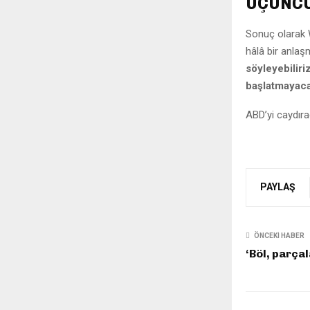
ÜÇÜNCÜ
Sonuç olarak 
hâlâ bir anla
söyleyebilir
başlatmayacağ
ABD’yi caydıra
PAYLAŞ
ÖNCEKI HABER
‘Böl, parçal