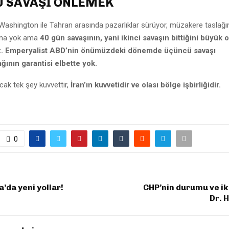
 SAVAŞI ÖNLEMEK
Washington ile Tahran arasında pazarlıklar sürüyor, müzakere taslağ
şma yok ama
40 gün savaşının, yani ikinci savaşın bittiğini büyük 
iz. Emperyalist ABD’nin önümüzdeki dönemde üçüncü savaşı
ının garantisi elbette yok.
cak tek şey kuvvettir,
İran’ın kuvvetidir ve olası bölge işbirliğidir.
0
a’da yeni yollar!
CHP’nin durumu ve ikt
Dr. 