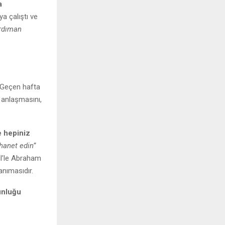
a
a çalıştı ve
ardıman
 Geçen hafta
la anlaşmasını,
e hepiniz
 ihanet edin”
il’le Abraham
anımasıdır.
unluğu