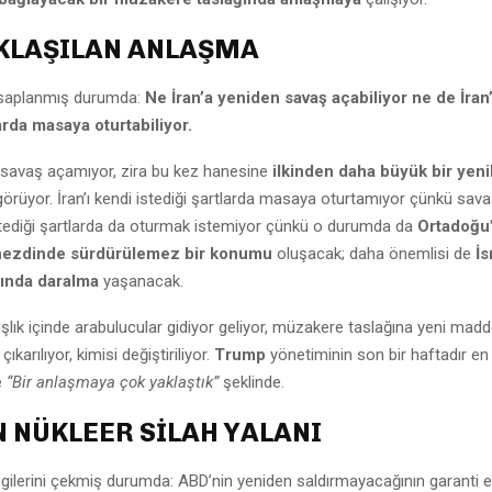
KLAŞILAN ANLAŞMA
saplanmış durumda:
Ne İran’a yeniden savaş açabiliyor ne de İran’
larda masaya oturtabiliyor.
 savaş açamıyor, zira bu kez hanesine
ilkinden daha büyük bir yeni
örüyor. İran’ı kendi istediği şartlarda masaya oturtamıyor çünkü sav
 istediği şartlarda da oturmak istemiyor çünkü o durumda da
Ortadoğu’
 nezdinde sürdürülemez bir konumu
oluşacak; daha önemlisi de
İs
nında daralma
yaşanacak.
ışlık içinde arabulucular gidiyor geliyor, müzakere taslağına yeni madde
ıkarılıyor, kimisi değiştiriliyor.
Trump
yönetiminin son bir haftadır en 
e
“Bir anlaşmaya çok yaklaştık”
şeklinde.
N NÜKLEER SİLAH YALANI
izgilerini çekmiş durumda: ABD’nin yeniden saldırmayacağının garanti e