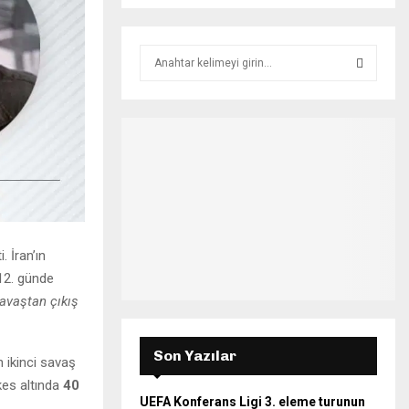
S
e
a
S
r
c
E
h
f
A
o
r
R
:
C
 İran’ın
12. günde
H
savaştan çıkış
Son Yazılar
n ikinci savaş
şkes altında
40
UEFA Konferans Ligi 3. eleme turunun