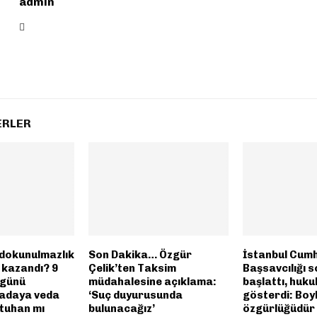
admin
ERLER
 dokunulmazlık
Son Dakika… Özgür
İstanbul Cumh
 kazandı? 9
Çelik’ten Taksim
Başsavcılığı 
 günü
müdahalesine açıklama:
başlattı, huku
 adaya veda
‘Suç duyurusunda
gösterdi: Boy
atuhan mı
bulunacağız’
özgürlüğüdür