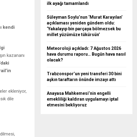
ilk ayağı tamamlandı
Süleyman Soylu’nun ‘Murat Karayılan’
açıklaması yeniden gündem oldu:
ı kendi
‘Yakalayıp bin parçaya bölmezsek bu
millet yüzümüze tükürsün’
lgi
Meteoroloji açıkladı: 7 Ağustos 2026
hava durumu raporu… Bugün hava nasıl
aşın kazananı
olacak?
daki
rail’in
Trabzonspor’un yeni transferi 30 bini
aşkın taraftarın önünde imzayı attı
ler ekleniyor,
Anayasa Mahkemesi’nin engelli
sık dile
emekliliği kaldıran uygulamayı iptal
etmesini bekliyoruz
dilmesi,