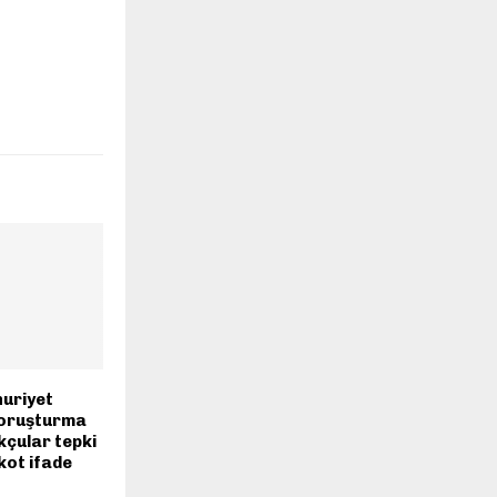
uriyet
soruşturma
kçular tepki
kot ifade