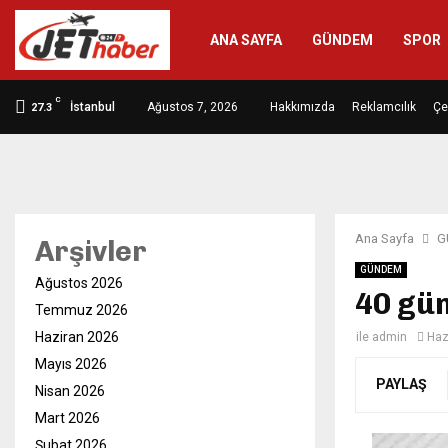
ANA SAYFA
GÜNDEM
SPOR
C
İstanbul
Ağustos 7, 2026
Hakkımızda
Reklamcılık
Çe
27.3
Ana Sayfa
G
Arşivler
GÜNDEM
Ağustos 2026
40 gün
Temmuz 2026
Haziran 2026
ile
admin
Haz
Mayıs 2026
PAYLAŞ
Nisan 2026
Mart 2026
Şubat 2026