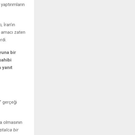
 yaptırımların
, İran’ın
ir amacı zaten
rdi.
yuna bir
sahibi
 yanıt
u” gerçeği
ta olmasının
ptalca bir