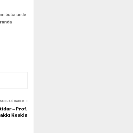
ının bütününde
oranda
SONRAKI HABER
idar – Prof.
Hakkı Keskin