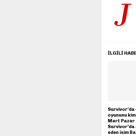
İLGILI HAB
Survivor’da
oyununu kim
Mart Pazar
Survivor’da
eden isim B