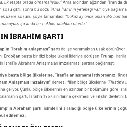
a, ilk etapta orada olmamalıydık.”
Ama ardından ağzından
“İran’da d
”
sözü çıktı, sonra bu sözü
“Ama İran’ının yeteneği var”
diye bağlamay
ek üzere sözünü şöyle tamamladı:
“Dokuz ay önce onları B-2 bomb
rmasaydık, şu anda bir nükleer silahları olurdu.”
IN İBRAHİM ŞARTI
p’ın “İbrahim anlaşması”
şartı
da işe yaramaktan uzak görünüyor.
nı
Erdoğan
başta bir dizi bölge ülkesi lideriyle görüşen
Trump
, İran’
nin İsrail’le Abraham Anlaşmaları imzalaması şartına bağlamıştı.
iye başta bölge ülkelerine, “İran’la anlaşmamı istiyorsanız, önc
raham Anlaşması imzalayın”
demesi, fiilen bölge ülkelerine
“Filistin’e
a geliyor. Çünkü bölge ülkelerinin en azından bir bölümüne göre İsra
amanın şartı, İsrail’in 1967 sınırlarına çekilmesi ve Filistin devletini t
mp’ın Abraham şartı, isimlerini sıraladığı bölge ülkelerinin çoğ
bul edilemez.