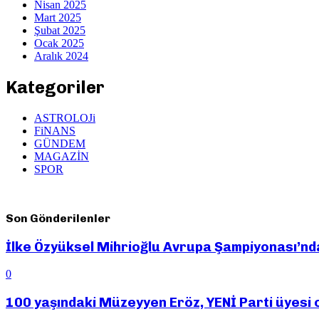
Nisan 2025
Mart 2025
Şubat 2025
Ocak 2025
Aralık 2024
Kategoriler
ASTROLOJi
FiNANS
GÜNDEM
MAGAZİN
SPOR
Son Gönderilenler
İlke Özyüksel Mihrioğlu Avrupa Şampiyonası’nda 
0
100 yaşındaki Müzeyyen Eröz, YENİ Parti üyesi 