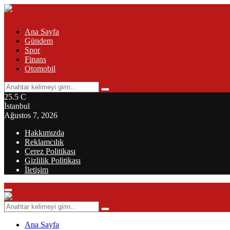
Ana Sayfa
Gündem
Spor
Finans
Otomobil
Search
Search
for:
25.5
C
İstanbul
Ağustos 7, 2026
Hakkımızda
Reklamcılık
Çerez Politikası
Gizlilik Politikası
İletişim
Primary
Menu
Search
Search
for:
Ana Sayfa