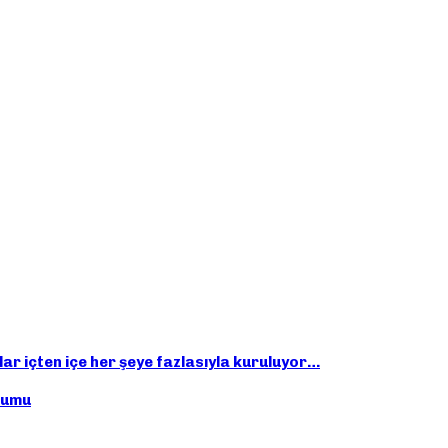
ar içten içe her şeye fazlasıyla kuruluyor…
orumu