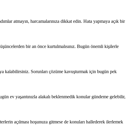
e adımlar atmayın, harcamalarınıza dikkat edin. Hata yapmaya açık bir
düşüncelerden bir an önce kurtulmalısınız. Bugün önemli kişilerle
şıya kalabilirsiniz. Sorunları çözüme kavuşturmak için bugün pek
 Bugün ev yaşantınızla alakalı beklenmedik konular gündeme gelebilir,
efterlerin açılması hoşunuza gitmese de konuları hallederek ilerlemek