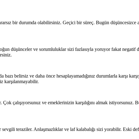
kararsız bir durumda olabilirsiniz. Geçici bir süreç. Bugün düşüncesizc
Yoğun düşünceler ve sorumluluklar sizi fazlasıyla yoruyor fakat negatif 
irsiniz.
ızda bazı belirsiz ve daha önce hesaplayamadığınız durumlarla karşı kar
z karşılanmayabilir.
ar. Çok çalışıyorsunuz ve emeklerinizin karşılığını almak istiyorsunuz.
evgili teraziler. Anlaşmazlıklar ve laf kalabalığı sizi yorabilir. Eski d