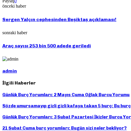
Paylaş
0
önceki haber
Sergen Yalçın cephesinden Beşiktaş açıklaması!
sonraki haber
Araç sayısı 253 bin 500 adede geriledi
admin
İlgili Haberler
Günlük Burç Yorumları: 2 Mayıs Cuma Oğlak Burcu Yorumu
Sözde umursamayıp gizli gizli kafaya takan 5 burç: Bu burçl
Günlük Burç Yorumları: 3 Şubat Pazartesi İkizler Burcu Y
21 Şubat Cuma burç yorumları: Bugün sizi neler bekliyor?