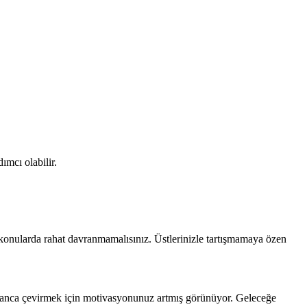
ımcı olabilir.
en konularda rahat davranmamalısınız. Üstlerinizle tartışmamaya özen
 kazanca çevirmek için motivasyonunuz artmış görünüyor. Geleceğe