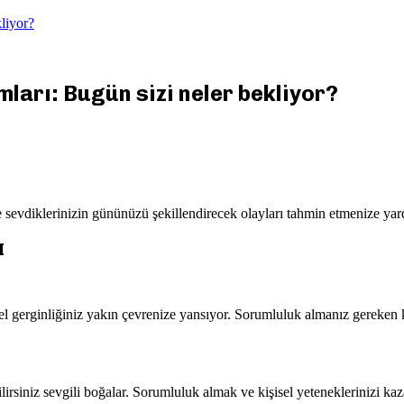
liyor?
ları: Bugün sizi neler bekliyor?
ve sevdiklerinizin gününüzü şekillendirecek olayları tahmin etmenize yard
I
. İçsel gerginliğiniz yakın çevrenize yansıyor. Sorumluluk almanız gerek
bilirsiniz sevgili boğalar. Sorumluluk almak ve kişisel yeteneklerinizi