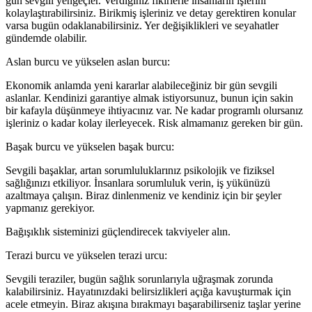
gün sevgili yengeçler. Verdiğiniz fikirlerle insanların işlerini
kolaylaştırabilirsiniz. Birikmiş işleriniz ve detay gerektiren konular
varsa bugün odaklanabilirsiniz. Yer değişiklikleri ve seyahatler
gündemde olabilir.
Aslan burcu ve yükselen aslan burcu:
Ekonomik anlamda yeni kararlar alabileceğiniz bir gün sevgili
aslanlar. Kendinizi garantiye almak istiyorsunuz, bunun için sakin
bir kafayla düşünmeye ihtiyacınız var. Ne kadar programlı olursanız
işleriniz o kadar kolay ilerleyecek. Risk almamanız gereken bir gün.
Başak burcu ve yükselen başak burcu:
Sevgili başaklar, artan sorumluluklarınız psikolojik ve fiziksel
sağlığınızı etkiliyor. İnsanlara sorumluluk verin, iş yükünüzü
azaltmaya çalışın. Biraz dinlenmeniz ve kendiniz için bir şeyler
yapmanız gerekiyor.
Bağışıklık sisteminizi güçlendirecek takviyeler alın.
Terazi burcu ve yükselen terazi urcu:
Sevgili teraziler, bugün sağlık sorunlarıyla uğraşmak zorunda
kalabilirsiniz. Hayatınızdaki belirsizlikleri açığa kavuşturmak için
acele etmeyin. Biraz akışına bırakmayı başarabilirseniz taşlar yerine