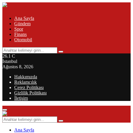
Ana Sayfa
Gündem
Spor
Finans
Otomobil
Search
Search
for:
26.1
C
İstanbul
Ağustos 8, 2026
Hakkımızda
Reklamcılık
Çerez Politikası
Gizlilik Politikası
İletişim
Primary
Menu
Search
Search
for:
Ana Sayfa