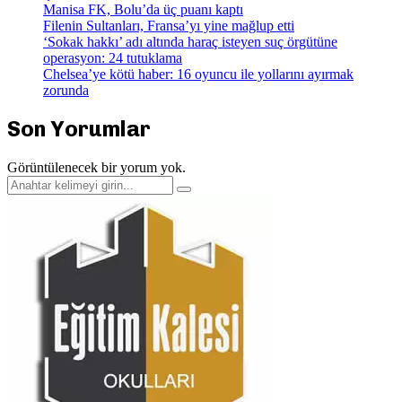
Manisa FK, Bolu’da üç puanı kaptı
Filenin Sultanları, Fransa’yı yine mağlup etti
‘Sokak hakkı’ adı altında haraç isteyen suç örgütüne
operasyon: 24 tutuklama
Chelsea’ye kötü haber: 16 oyuncu ile yollarını ayırmak
zorunda
Son Yorumlar
Görüntülenecek bir yorum yok.
Search
Search
for: