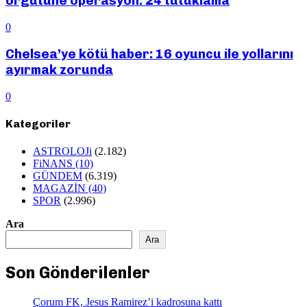
örgütüne operasyon: 24 tutuklama
0
Chelsea’ye kötü haber: 16 oyuncu ile yollarını
ayırmak zorunda
0
Kategoriler
ASTROLOJi
(2.182)
FiNANS
(10)
GÜNDEM
(6.319)
MAGAZİN
(40)
SPOR
(2.996)
Ara
Ara
Son Gönderilenler
Çorum FK, Jesus Ramirez’i kadrosuna kattı